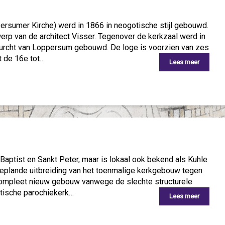
rsumer Kirche) werd in 1866 in neogotische stijl gebouwd.
rp van de architect Visser. Tegenover de kerkzaal werd in
urcht van Loppersum gebouwd. De loge is voorzien van zes
t de 16e tot…
Lees meer
aptist en Sankt Peter, maar is lokaal ook bekend als Kuhle
plande uitbreiding van het toenmalige kerkgebouw tegen
compleet nieuw gebouw vanwege de slechte structurele
otische parochiekerk…
Lees meer